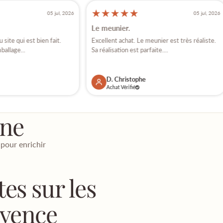
★
★
★
★
★
05 jul, 2026
05 jul, 2026
Le meunier.
site qui est bien fait.
Excellent achat. Le meunier est très réaliste.
ballage...
Sa réalisation est parfaite....
D. Christophe
Achat Vérifié
ène
 pour enrichir
es sur les
ovence