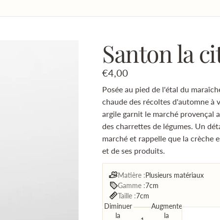
Santon la ci
€4,00
Posée au pied de l'étal du maraîche
chaude des récoltes d'automne à v
argile garnit le marché provençal 
des charrettes de légumes. Un déta
marché et rappelle que la crèche es
et de ses produits.
Matière :
Plusieurs matériaux
Gamme :
7cm
Taille :
7cm
Diminuer
Augmenter
la
la