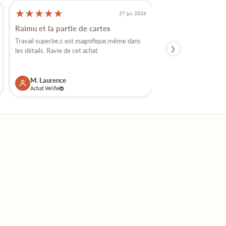
★
★
★
★
★
★
★
★
★
★
27 jui, 2026
Raimu et la partie de cartes
Très beaux santon
›
Travail superbe,c est magnifique,même dans
Je crois que j'ai achet
les détails. Ravie de cet achat
vous , car j'ai plusieurs
M. Laurence
M. Florence
Achat Vérifié
Achat Vérifié