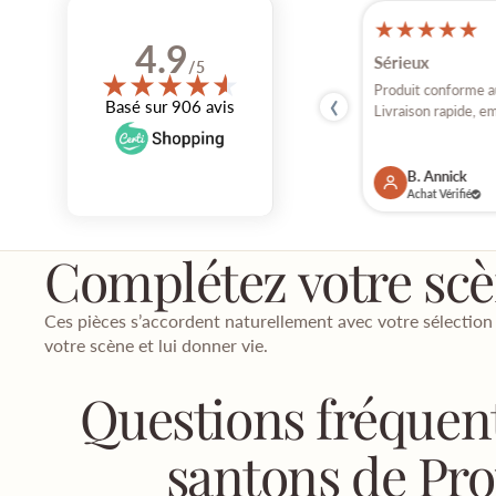
★
★
★
★
★
★
★
★
★
★
17 jul, 2026
4.9
Parfait
Sérieux
/5
★
★
★
★
★
★
‹
Bonbour Comme d'habitude tout est parfait
Produit conforme au 
Basé sur 906 avis
et arrive sans encombré Mille...
Livraison rapide, em
V. Anne
B. Annick
Achat Vérifié
Achat Vérifié
Complétez votre sc
Ces pièces s’accordent naturellement avec votre sélection
votre scène et lui donner vie.
Questions fréquent
santons de Pr