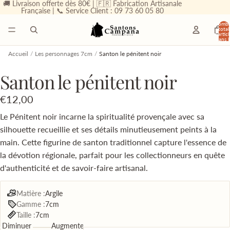
🚚 Livraison offerte dès 80€ | 🇫🇷 Fabrication Artisanale
Française | 📞 Service Client : 09 73 60 05 80
Nombr
total
d’articl
dans l
panier
0
Accueil
/
Les personnages 7cm
/
Santon le pénitent noir
Santon le pénitent noir
€12,00
Le Pénitent noir incarne la spiritualité provençale avec sa
silhouette recueillie et ses détails minutieusement peints à la
main. Cette figurine de santon traditionnel capture l'essence de
la dévotion régionale, parfait pour les collectionneurs en quête
d'authenticité et de savoir-faire artisanal.
Matière :
Argile
Gamme :
7cm
Taille :
7cm
Diminuer
Augmenter