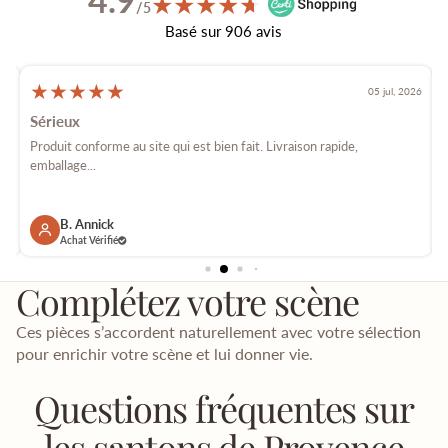
★
★
★
★
★
★
/5
Basé sur 906 avis
★
★
★
★
★
026
05 jul, 2026
Sérieux
é
Produit conforme au site qui est bien fait. Livraison rapide,
E
emballage...
p
B. Annick
Achat Vérifié
Complétez votre scène
Ces pièces s’accordent naturellement avec votre sélection
pour enrichir votre scène et lui donner vie.
Questions fréquentes sur
les santons de Provence