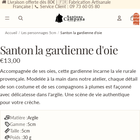
🚚 Livraison offerte dès 80€ | 🇫🇷 Fabrication Artisanale
Française | 📞 Service Client : 09 73 60 05 80
Nombr
total
d’articl
dans l
panier
0
Accueil
/
Les personnages 5cm
/
Santon la gardienne d'oie
Santon la gardienne d'oie
€13,00
Accompagnée de ses oies, cette gardienne incarne la vie rurale
provençale. Modelée à la main dans notre atelier, chaque détail
de son costume et de ses compagnons à plumes est façonné
avec délicatesse dans l'argile. Une scène de vie authentique
pour votre crèche.
Matière :
Argile
Gamme :
5cm
Taille :
5cm
Poids :
30 g