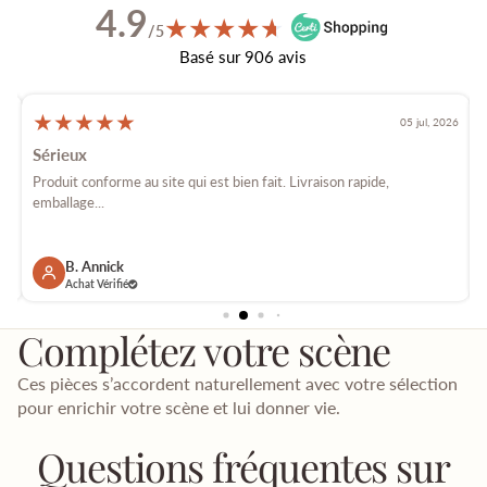
4.9
★
★
★
★
★
★
/5
Basé sur 906 avis
★
★
★
★
★
026
05 jul, 2026
Sérieux
é
Produit conforme au site qui est bien fait. Livraison rapide,
E
emballage...
p
B. Annick
Achat Vérifié
Complétez votre scène
Ces pièces s’accordent naturellement avec votre sélection
pour enrichir votre scène et lui donner vie.
Questions fréquentes sur