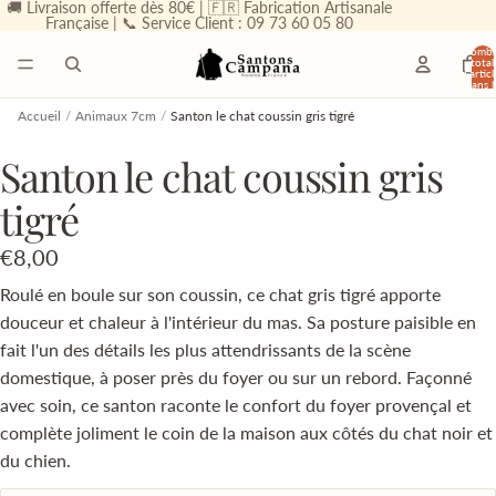
🚚 Livraison offerte dès 80€ | 🇫🇷 Fabrication Artisanale
Française | 📞 Service Client : 09 73 60 05 80
Nombr
total
d’articl
dans l
panier
0
Accueil
/
Animaux 7cm
/
Santon le chat coussin gris tigré
Santon le chat coussin gris
tigré
€8,00
Roulé en boule sur son coussin, ce chat gris tigré apporte
douceur et chaleur à l'intérieur du mas. Sa posture paisible en
fait l'un des détails les plus attendrissants de la scène
domestique, à poser près du foyer ou sur un rebord. Façonné
avec soin, ce santon raconte le confort du foyer provençal et
complète joliment le coin de la maison aux côtés du chat noir et
du chien.