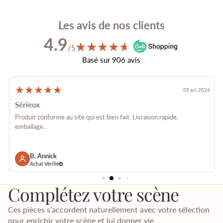
Les avis de nos clients
4.9
★
★
★
★
★
★
/5
Basé sur 906 avis
★
★
★
★
★
026
05 jul, 2026
Sérieux
é
Produit conforme au site qui est bien fait. Livraison rapide,
E
emballage...
p
B. Annick
Achat Vérifié
Complétez votre scène
Ces pièces s’accordent naturellement avec votre sélection
pour enrichir votre scène et lui donner vie.