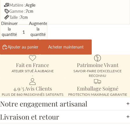
Matière :
Argile
Gamme :
7cm
Taille :
7cm
Diminuer
Augmenter
la
la
quantité
quantité
Ajouter au panier
Acheter maintenant
Fait en France
Patrimoine Vivant
ATELIER SITUÉ À AUBAGNE
SAVOIR-FAIRE D'EXCELLENCE
-
RECONNU
4.9/5 Avis Clients
Emballage Soigné
PLUS DE 860 PASSIONNÉS SATISFAITS
PROTECTION MAXIMALE GARANTIE
Notre engagement artisanal
Livraison et retour