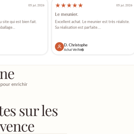
★
★
★
★
★
05 jul, 2026
05 jul, 2026
Le meunier.
site qui est bien fait.
Excellent achat. Le meunier est très réaliste.
ballage...
Sa réalisation est parfaite....
D. Christophe
Achat Vérifié
ène
 pour enrichir
es sur les
ovence