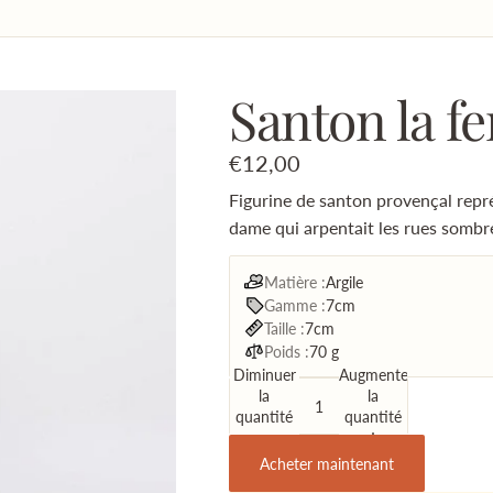
Santon la f
€12,00
Figurine de santon provençal repr
dame qui arpentait les rues sombre
Matière :
Argile
Gamme :
7cm
Taille :
7cm
Poids :
70 g
Diminuer
Augmenter
la
la
quantité
quantité
Acheter maintenant