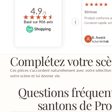
★
★
★
★
★
★
★
★
★
★
17 jul, 2026
4.9
Parfait
Sérieux
/5
★
★
★
★
★
★
‹
Bonbour Comme d'habitude tout est parfait
Produit conforme au 
Basé sur 906 avis
et arrive sans encombré Mille...
Livraison rapide, em
V. Anne
B. Annick
Achat Vérifié
Achat Vérifié
Complétez votre sc
Ces pièces s’accordent naturellement avec votre sélection
votre scène et lui donner vie.
Questions fréquent
santons de Pr