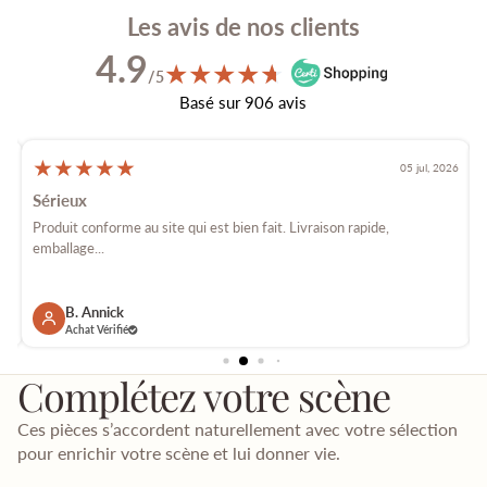
Les avis de nos clients
4.9
★
★
★
★
★
★
/5
Basé sur 906 avis
★
★
★
★
★
026
05 jul, 2026
Sérieux
é
Produit conforme au site qui est bien fait. Livraison rapide,
E
emballage...
p
B. Annick
Achat Vérifié
Complétez votre scène
Ces pièces s’accordent naturellement avec votre sélection
pour enrichir votre scène et lui donner vie.