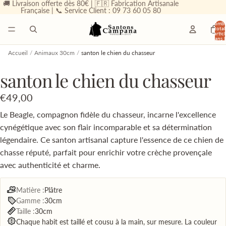
🚚 Livraison offerte dès 80€ | 🇫🇷 Fabrication Artisanale
Française | 📞 Service Client : 09 73 60 05 80
Nombr
total
d’articl
dans l
panier
0
Accueil
/
Animaux 30cm
/
santon le chien du chasseur
santon le chien du chasseur
€49,00
Le Beagle, compagnon fidèle du chasseur, incarne l'excellence
cynégétique avec son flair incomparable et sa détermination
légendaire. Ce santon artisanal capture l'essence de ce chien de
chasse réputé, parfait pour enrichir votre crèche provençale
avec authenticité et charme.
Matière :
Plâtre
Gamme :
30cm
Taille :
30cm
Chaque habit est taillé et cousu à la main, sur mesure. La couleur