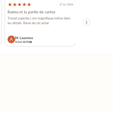
★
★
★
★
★
★
★
★
★
★
27 jui, 2026
Raimu et la partie de cartes
Très beaux santon
›
Travail superbe,c est magnifique,même dans
Je crois que j'ai achet
les détails. Ravie de cet achat
vous , car j'ai plusieurs
M. Laurence
M. Florence
Achat Vérifié
Achat Vérifié