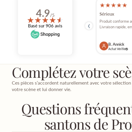
★
★
★
★
★
★
★
★
★
★
17 jul, 2026
4.9
Parfait
Sérieux
/5
★
★
★
★
★
★
‹
Bonbour Comme d'habitude tout est parfait
Produit conforme au 
Basé sur 906 avis
et arrive sans encombré Mille...
Livraison rapide, em
V. Anne
B. Annick
Achat Vérifié
Achat Vérifié
Complétez votre sc
Ces pièces s’accordent naturellement avec votre sélection
votre scène et lui donner vie.
Questions fréquent
santons de Pr