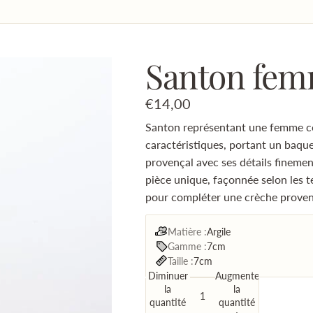
Santon fem
€14,00
Santon représentant une femme cor
caractéristiques, portant un baquet
provençal avec ses détails finemen
pièce unique, façonnée selon les t
pour compléter une crèche provenç
Matière :
Argile
Gamme :
7cm
Taille :
7cm
Diminuer
Augmenter
la
la
quantité
quantité