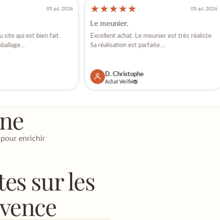
★
★
★
★
★
05 jul, 2026
05 jul, 2026
Le meunier.
site qui est bien fait.
Excellent achat. Le meunier est très réaliste.
ballage...
Sa réalisation est parfaite....
D. Christophe
Achat Vérifié
ène
 pour enrichir
es sur les
ovence