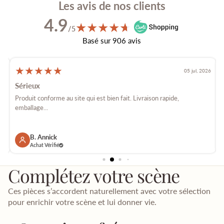
Les avis de nos clients
4.9
★
★
★
★
★
★
/5
Basé sur 906 avis
★
★
★
★
★
026
05 jul, 2026
Sérieux
é
Produit conforme au site qui est bien fait. Livraison rapide,
E
emballage...
p
B. Annick
Achat Vérifié
Complétez votre scène
Ces pièces s’accordent naturellement avec votre sélection
pour enrichir votre scène et lui donner vie.