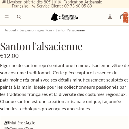
🚚 Livraison offerte dès 80€ | 🇫🇷 Fabrication Artisanale
Française | 📞 Service Client : 09 73 60 05 80
Nombr
total
d’articl
dans l
panier
0
Accueil
/
Les personnages 7cm
/
Santon l'alsacienne
Santon l'alsacienne
€12,00
Figurine de santon représentant une femme alsacienne vêtue de
son costume traditionnel. Cette pièce capture l'essence du
patrimoine régional avec ses détails minutieusement sculptés et
peints à la main. Idéale pour les collectionneurs passionnés par
les traditions françaises et la diversité des costumes régionaux.
Chaque santon est une création artisanale unique, façonnée
selon les techniques provençales ancestrales.
Matière :
Argile
Gamme :
7cm