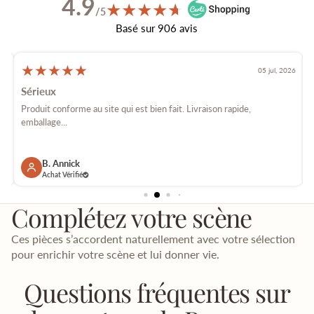
4.9
★
★
★
★
★
★
/5
Basé sur 906 avis
★
★
★
★
★
026
05 jul, 2026
Sérieux
é
Produit conforme au site qui est bien fait. Livraison rapide,
E
emballage...
p
B. Annick
Achat Vérifié
Complétez votre scène
Ces pièces s’accordent naturellement avec votre sélection
pour enrichir votre scène et lui donner vie.
Questions fréquentes sur