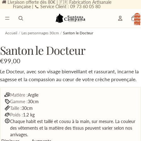
🚚 Livraison offerte dès 80€ | 🇫🇷 Fabrication Artisanale
Française | 📞 Service Client : 09 73 60 05 80
Nombr
total
d’articl
dans l
panier
0
Accueil
/
Les personnages 30cm
/
Santon le Docteur
Santon le Docteur
€99,00
Le Docteur, avec son visage bienveillant et rassurant, incarne la
sagesse et la compassion au cœur de votre crèche provençale.
Matière :
Argile
Gamme :
30cm
Taille :
30cm
Poids :
1.2 kg
Chaque habit est taillé et cousu à la main, sur mesure. La couleur
des vêtements et la matière des tissus peuvent varier selon nos
arrivages.