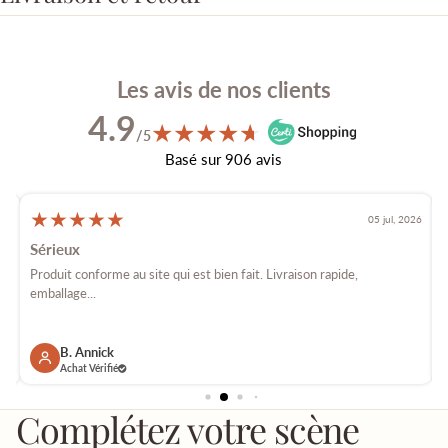
Les avis de nos clients
4.9
★
★
★
★
★
★
/5
Basé sur 906 avis
★
★
★
★
★
026
05 jul, 2026
Sérieux
é
Produit conforme au site qui est bien fait. Livraison rapide,
E
emballage...
p
B. Annick
Achat Vérifié
Complétez votre scène