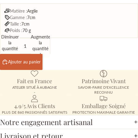
Matière :
Argile
Gamme :
7cm
Taille :
7cm
Poids :
70 g
Diminuer
Augmenter
la
la
quantité
quantité
Ajouter au panier
Fait en France
Patrimoine Vivant
ATELIER SITUÉ À AUBAGNE
SAVOIR-FAIRE D'EXCELLENCE
-
RECONNU
4.9/5 Avis Clients
Emballage Soigné
PLUS DE 860 PASSIONNÉS SATISFAITS
PROTECTION MAXIMALE GARANTIE
Notre engagement artisanal
Livraison et retour