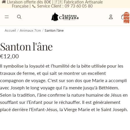
🚚 Livraison offerte dès 80€ | 🇫🇷 Fabrication Artisanale
Française | 📞 Service Client : 09 73 60 05 80
Nombr
total
d’articl
dans l
panier
0
Accueil
/
Animaux 7cm
/
Santon l'âne
Santon l'âne
€12,00
Il symbolise la loyauté et l’humilité de la bête utilisée pour les
travaux de ferme, et qui sait se montrer un excellent
compagnon de voyage. C'est sur son dos que Marie a accompli
avec Joseph le long voyage qui l'a menée jusqu'à Béthléem.
Selon la tradition, l’âne confirme la nature humaine de Jésus en
soufflant sur l’Enfant pour le réchauffer. Il est généralement
placé derrière l'Enfant-Jésus, la Vierge Marie et le Saint Joseph.