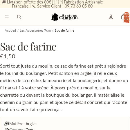
🚚 Livraison offerte dès 80€ | 🇫🇷 Fabrication Artisanale
Française | 📞 Service Client : 09 73 60 05 80
Nombr
total
d’articl
dans l
panier
0
Accueil
/
Les Accessoires 7cm
/
Sac de farine
Sac de farine
€1,50
Sorti tout juste du moulin, ce sac de farine est prêt à rejoindre
le fournil du boulanger. Petit santon en argile, il relie deux
métiers de la crèche, la meunerie et la boulangerie, et donne un
fil narratif à votre scène. À poser près du moulin, sur la
charrette ou devant la boutique du boulanger, il matérialise le
chemin du grain au pain et ajoute ce détail concret qui raconte
tout un savoir-faire provençal.
Matière :
Argile
Gamme :
7cm