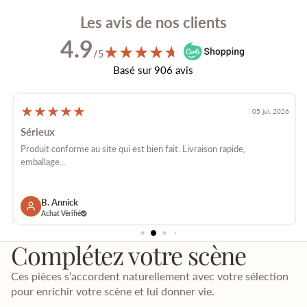
Les avis de nos clients
4.9
★
★
★
★
★
★
/5
Basé sur 906 avis
★
★
★
★
★
026
05 jul, 2026
Sérieux
é
Produit conforme au site qui est bien fait. Livraison rapide,
E
emballage...
p
B. Annick
Achat Vérifié
Complétez votre scène
Ces pièces s’accordent naturellement avec votre sélection
pour enrichir votre scène et lui donner vie.