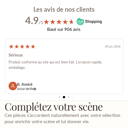
Les avis de nos clients
4.9
★
★
★
★
★
★
/5
Basé sur 906 avis
★
★
★
★
★
026
05 jul, 2026
Sérieux
é
Produit conforme au site qui est bien fait. Livraison rapide,
E
emballage...
p
B. Annick
Achat Vérifié
Complétez votre scène
Ces pièces s’accordent naturellement avec votre sélection
pour enrichir votre scène et lui donner vie.