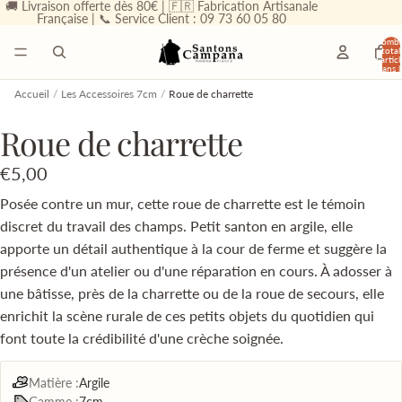
🚚 Livraison offerte dès 80€ | 🇫🇷 Fabrication Artisanale
Française | 📞 Service Client : 09 73 60 05 80
Nombr
total
d’articl
dans l
panier
0
Accueil
/
Les Accessoires 7cm
/
Roue de charrette
Roue de charrette
€5,00
Posée contre un mur, cette roue de charrette est le témoin
discret du travail des champs. Petit santon en argile, elle
apporte un détail authentique à la cour de ferme et suggère la
présence d'un atelier ou d'une réparation en cours. À adosser à
une bâtisse, près de la charrette ou de la roue de secours, elle
enrichit la scène rurale de ces petits objets du quotidien qui
font toute la crédibilité d'une crèche soignée.
Matière :
Argile
Gamme :
7cm