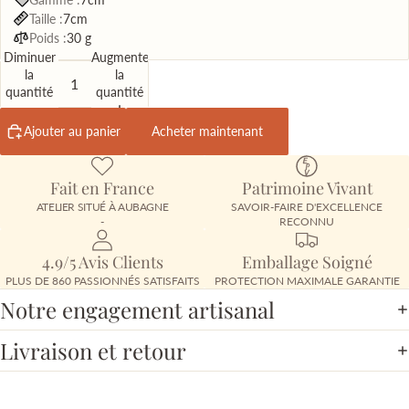
Taille :
7cm
Poids :
30 g
Diminuer
Augmenter
la
la
quantité
quantité
Ajouter au panier
Acheter maintenant
Fait en France
Patrimoine Vivant
ATELIER SITUÉ À AUBAGNE
SAVOIR-FAIRE D'EXCELLENCE
-
RECONNU
4.9/5 Avis Clients
Emballage Soigné
PLUS DE 860 PASSIONNÉS SATISFAITS
PROTECTION MAXIMALE GARANTIE
Notre engagement artisanal
Livraison et retour