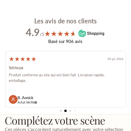
Les avis de nos clients
4.9
★
★
★
★
★
★
/5
Basé sur 906 avis
★
★
★
★
★
026
05 jul, 2026
Sérieux
é
Produit conforme au site qui est bien fait. Livraison rapide,
E
emballage...
p
B. Annick
Achat Vérifié
Complétez votre scène
Ces pièces s’accordent naturellement avec votre sélection