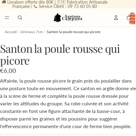
🚚 Livraison offerte dès 80€ | 🇫🇷 Fabrication Artisanale
Française | 📞 Service Client : 09 73 60 05 80
Nombr
total
d’articl
dans l
panier
0
Accueil
/
Animaux 7cm
/
Santon la poule rousse qui picore
Santon la poule rousse qui
picore
€6,00
Affairée, la poule rousse picore le grain près du poulailler dans
une posture toute en mouvement. Ce santon en argile donne vie
à la scène de ferme et complète la poule rousse dressée pour
varier les attitudes du groupe. Sa robe cuivrée et son activité
constante en font une figure attachante de la basse-cour, à
disposer parmi les graines et les poussins pour suggérer
l'effervescence permanente d'une cour de ferme bien peuplée.