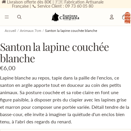
🚚 Livraison offerte dès 80€ | 🇫🇷 Fabrication Artisanale
Française | 📞 Service Client : 09 73 60 05 80
Nombr
total
d’articl
dans l
panier
0
Accueil
/
Animaux 7cm
/
Santon la lapine couchée blanche
Santon la lapine couchée
blanche
€6,00
Lapine blanche au repos, tapie dans la paille de l'enclos, ce
santon en argile apporte tout en douceur au coin des petits
animaux. Sa posture couchée et sa robe claire en font une
figure paisible, à disposer près du clapier avec les lapines grise
et marron pour composer une portée variée. Détail tendre de la
basse-cour, elle invite à imaginer la quiétude d'un enclos bien
tenu, à l'abri des regards du renard.