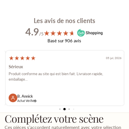
Les avis de nos clients
4.9
★
★
★
★
★
★
/5
Basé sur 906 avis
★
★
★
★
★
026
05 jul, 2026
Sérieux
é
Produit conforme au site qui est bien fait. Livraison rapide,
E
emballage...
p
B. Annick
Achat Vérifié
Complétez votre scène
Ces pièces s’accordent naturellement avec votre sélection