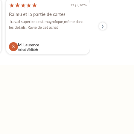
★
★
★
★
★
★
★
★
★
★
27 jui, 2026
Raimu et la partie de cartes
Très beaux santon
›
Travail superbe,c est magnifique,même dans
Je crois que j'ai achet
les détails. Ravie de cet achat
vous , car j'ai plusieurs
M. Laurence
M. Florence
Achat Vérifié
Achat Vérifié