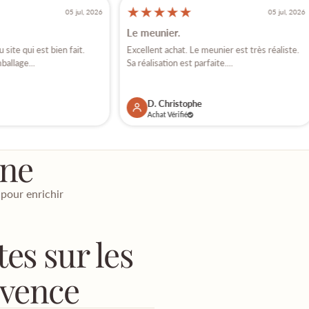
★
★
★
★
★
05 jul, 2026
05 jul, 2026
Le meunier.
site qui est bien fait.
Excellent achat. Le meunier est très réaliste.
ballage...
Sa réalisation est parfaite....
D. Christophe
Achat Vérifié
ène
 pour enrichir
es sur les
ovence