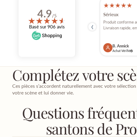
★
★
★
★
★
★
★
★
★
★
17 jul, 2026
4.9
Parfait
Sérieux
/5
★
★
★
★
★
★
‹
Bonbour Comme d'habitude tout est parfait
Produit conforme au 
Basé sur 906 avis
et arrive sans encombré Mille...
Livraison rapide, em
V. Anne
B. Annick
Achat Vérifié
Achat Vérifié
Complétez votre sc
Ces pièces s’accordent naturellement avec votre sélection
votre scène et lui donner vie.
Questions fréquent
santons de Pr